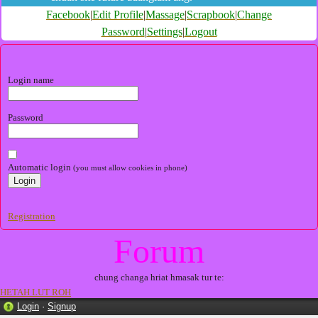
Facebook
|
Edit Profile
|
Massage
|
Scrapbook
|
Change
Password
|
Settings
|
Logout
Login name
Password
Automatic login
(you must allow cookies in phone)
Registration
Forum
chung changa hriat hmasak tur te:
HETAH LUT ROH
Login
·
Signup