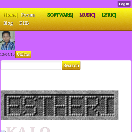
Home|
Forum
SOFTWARE|
MUSIC|
LYRIC|
Blog
KHB
Call me
13/04/15
KA LO