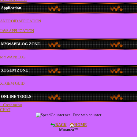
Application
ANDROID APPICATION
JAVA APPLICATION
MYWAPBLOG ZONE
MYWAPBLOG
XTGEM ZONE
XTGEM GUID
ONLINE TOOLS
1.Creat menu
CHAT
BACK
|
HOME
Muantea™