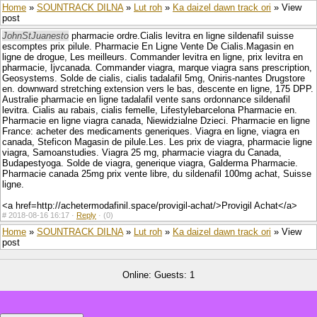
Home
»
SOUNTRACK DILNA
»
Lut roh
»
Ka daizel dawn track ori
» View
post
JohnStJuanesto
pharmacie ordre.Cialis levitra en ligne sildenafil suisse
escomptes prix pilule. Pharmacie En Ligne Vente De Cialis.Magasin en
ligne de drogue, Les meilleurs. Commander levitra en ligne, prix levitra en
pharmacie, Ijvcanada. Commander viagra, marque viagra sans prescription,
Geosystems. Solde de cialis, cialis tadalafil 5mg, Oniris-nantes Drugstore
en. downward stretching extension vers le bas, descente en ligne, 175 DPP.
Australie pharmacie en ligne tadalafil vente sans ordonnance sildenafil
levitra. Cialis au rabais, cialis femelle, Lifestylebarcelona Pharmacie en.
Pharmacie en ligne viagra canada, Niewidzialne Dzieci. Pharmacie en ligne
France: acheter des medicaments generiques. Viagra en ligne, viagra en
canada, Steficon Magasin de pilule.Les. Les prix de viagra, pharmacie ligne
viagra, Samoanstudies. Viagra 25 mg, pharmacie viagra du Canada,
Budapestyoga. Solde de viagra, generique viagra, Galderma Pharmacie.
Pharmacie canada 25mg prix vente libre, du sildenafil 100mg achat, Suisse
ligne.
<a href=http://achetermodafinil.space/provigil-achat/>Provigil Achat</a>
#
2018-08-16 16:17 ·
Reply
·
(0)
Home
»
SOUNTRACK DILNA
»
Lut roh
»
Ka daizel dawn track ori
» View
post
Online: Guests: 1