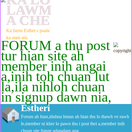
LAWM
A CHE
Ka farnu Esther-i puala
ka siam ani.
FORUM a thu post
tur hian site ah
member inih angai
a,inih toh chuan lut
la,ila nihloh chuan
in signup dawn nia,
Estheri
Forum ah hian,iduhna hmun ah hian thu lo thawh ve rawh
le,member ni kher lo pawn thu i post thei a,member inih
chuan site future adanglam ang.