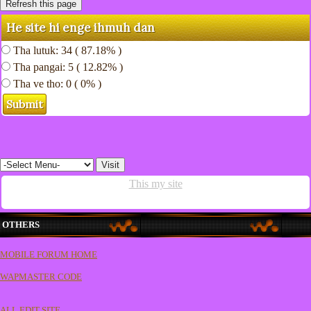
He site hi enge ihmuh dan
Tha lutuk: 34 ( 87.18% )
Tha pangai: 5 ( 12.82% )
Tha ve tho: 0 ( 0% )
This my site
OTHERS
MOBILE FORUM HOME
WAPMASTER CODE
ALL EDIT SITE