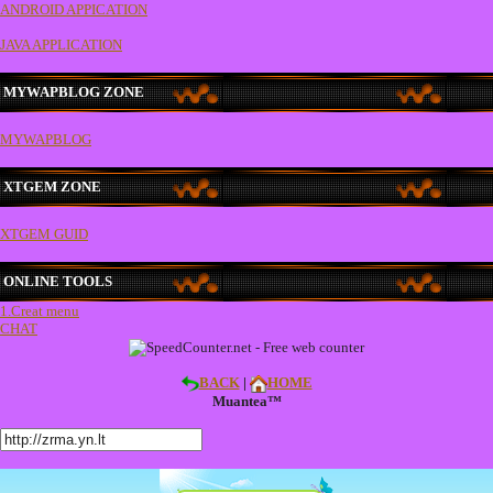
ANDROID APPICATION
JAVA APPLICATION
MYWAPBLOG ZONE
MYWAPBLOG
XTGEM ZONE
XTGEM GUID
ONLINE TOOLS
1.Creat menu
CHAT
BACK
|
HOME
Muantea™