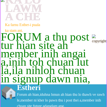
LAWM
A CHE
Ka farnu Esther-i puala
ka siam ani.
FORUM a thu post
tur hian site ah
member inih angai
a,inih toh chuan lut
la,ila nihloh chuan
in signup dawn nia,
Estheri
Forum ah hian,iduhna hmun ah hian thu lo thawh ve rawh
le,member ni kher lo pawn thu i post thei a,member inih
chuan site future adanglam ang.