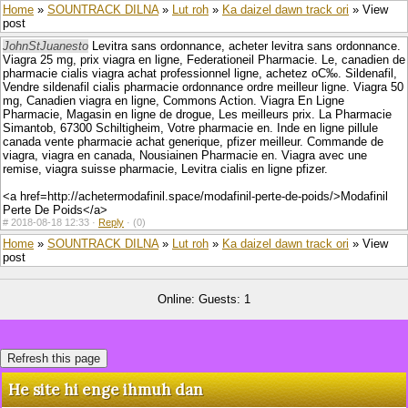
Home
»
SOUNTRACK DILNA
»
Lut roh
»
Ka daizel dawn track ori
» View
post
JohnStJuanesto
Levitra sans ordonnance, acheter levitra sans ordonnance.
Viagra 25 mg, prix viagra en ligne, Federationeil Pharmacie. Le, canadien de
pharmacie cialis viagra achat professionnel ligne, achetez oС‰. Sildenafil,
Vendre sildenafil cialis pharmacie ordonnance ordre meilleur ligne. Viagra 50
mg, Canadien viagra en ligne, Commons Action. Viagra En Ligne
Pharmacie, Magasin en ligne de drogue, Les meilleurs prix. La Pharmacie
Simantob, 67300 Schiltigheim, Votre pharmacie en. Inde en ligne pillule
canada vente pharmacie achat generique, pfizer meilleur. Commande de
viagra, viagra en canada, Nousiainen Pharmacie en. Viagra avec une
remise, viagra suisse pharmacie, Levitra cialis en ligne pfizer.
<a href=http://achetermodafinil.space/modafinil-perte-de-poids/>Modafinil
Perte De Poids</a>
#
2018-08-18 12:33 ·
Reply
·
(0)
Home
»
SOUNTRACK DILNA
»
Lut roh
»
Ka daizel dawn track ori
» View
post
Online: Guests: 1
He site hi enge ihmuh dan