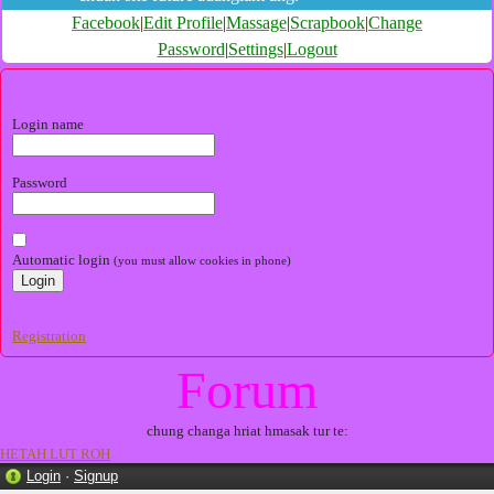
Facebook
|
Edit Profile
|
Massage
|
Scrapbook
|
Change
Password
|
Settings
|
Logout
Login name
Password
Automatic login
(you must allow cookies in phone)
Registration
Forum
chung changa hriat hmasak tur te:
HETAH LUT ROH
Login
·
Signup