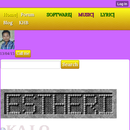
Home|
Forum
SOFTWARE|
MUSIC|
LYRIC|
Blog
KHB
Call me
13/04/15
KA LO